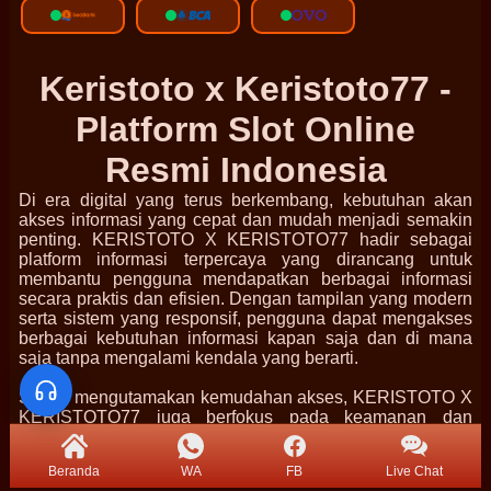
Keristoto x Keristoto77 -
Platform Slot Online
Resmi Indonesia
Di era digital yang terus berkembang, kebutuhan akan
akses informasi yang cepat dan mudah menjadi semakin
penting.
KERISTOTO
X KERISTOTO77 hadir sebagai
platform informasi terpercaya yang dirancang untuk
membantu pengguna mendapatkan berbagai informasi
secara praktis dan efisien. Dengan tampilan yang modern
serta sistem yang responsif, pengguna dapat mengakses
berbagai kebutuhan informasi kapan saja dan di mana
saja tanpa mengalami kendala yang berarti.
Selain mengutamakan kemudahan akses, KERISTOTO X
KERISTOTO77
juga berfokus pada keamanan dan
kenyamanan pengguna. Platform ini dibangun dengan
teknologi yang stabil sehingga mampu memberikan
Beranda
WA
FB
Live Chat
pengalaman penggunaan yang lebih optimal bagi pemula