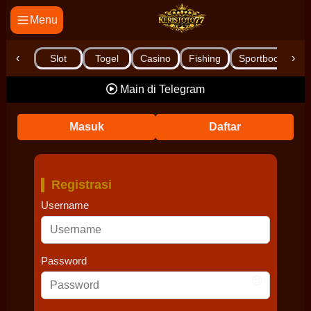
Menu
‹
›
Slot
Togel
Casino
Fishing
Sportbook
S
Main di Telegram
Masuk
Daftar
Registrasi
Username
Password
😌