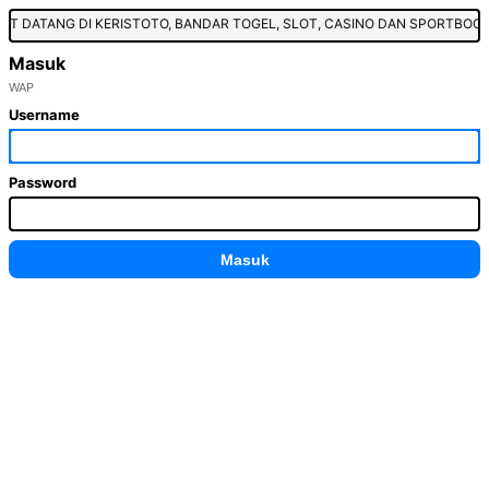
AT DATANG DI KERISTOTO, BANDAR TOGEL, SLOT, CASINO DAN SPORTBOOK
Masuk
WAP
Username
Password
Masuk