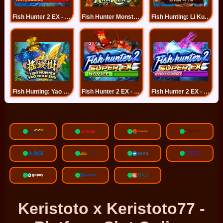
Fish Hunter 2 EX - My Club
Fish Hunter Monster Awaken
Fish Hunting: Li Kui Pi Yu
Fish Hunting: Yao Qian Shu
Fish Hunter 2 EX - Novice
Fish Hunter 2 EX - Pro
Keristoto x Keristoto77 -