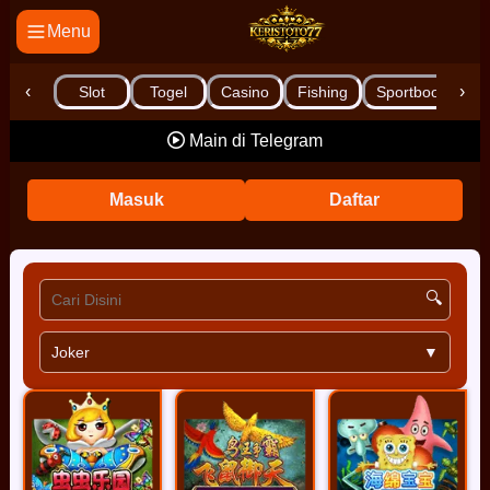
Menu
‹
›
Slot
Togel
Casino
Fishing
Sportbook
S
Main di Telegram
Masuk
Daftar
🔍
Joker
▼