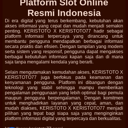
Platform Slot Online
Resmi Indonesia
Di era digital yang terus berkembang, kebutuhan akan
akses informasi yang cepat dan mudah menjadi semakin
penting.
KERISTOTO
X KERISTOTO77 hadir sebagai
platform informasi terpercaya yang dirancang untuk
membantu pengguna mendapatkan berbagai informasi
secara praktis dan efisien. Dengan tampilan yang modern
serta sistem yang responsif, pengguna dapat mengakses
berbagai kebutuhan informasi kapan saja dan di mana
saja tanpa mengalami kendala yang berarti.
Selain mengutamakan kemudahan akses, KERISTOTO X
KERISTOTO77
juga berfokus pada keamanan dan
kenyamanan pengguna. Platform ini dibangun dengan
teknologi yang stabil sehingga mampu memberikan
pengalaman penggunaan yang lebih optimal bagi pemula
maupun pengguna berpengalaman. Dengan komitmen
untuk menghadirkan layanan yang cepat, aman, dan
mudah diakses, KERISTOTO X KERISTOTO77 menjadi
pilihan yang tepat bagi siapa saja yang menginginkan
platform informasi digital yang terpercaya dan berkualitas.