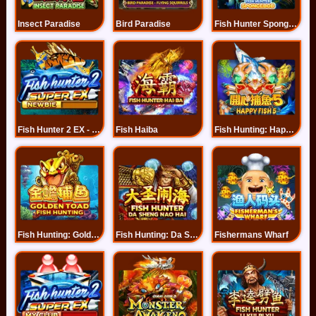
Insect Paradise
Bird Paradise
Fish Hunter Spongebob
Fish Hunter 2 EX - Newbie
Fish Haiba
Fish Hunting: Happy Fish 5
Fish Hunting: Golden Toad
Fish Hunting: Da Sheng Nao Hai
Fishermans Wharf